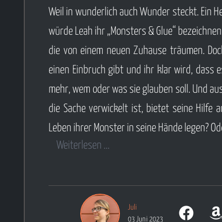
Alexander Kopainski gestaltete Cover
schwerv
Weil in wunderlich auch Wunder steckt. Ein 
weckte mein Interesse.
ahnt al
würde Leah ihr „Monsters & Glue“ bezeichnen.
Weiterlesen ...
bei ihr 
die von einem neuen Zuhause träumen. Doch 
und V-
einen Einbruch gibt und ihr klar wird, dass
Denn Ly
mehr, wem oder was sie glauben soll. Und aus
auf ei
die Sache verwickelt ist, bietet seine Hilfe
Gefühls
Leben ihrer Monster in seine Hände legen? Od
und Tod
Weiterlesen ...
Weiter
Juli
03 Juni 2023