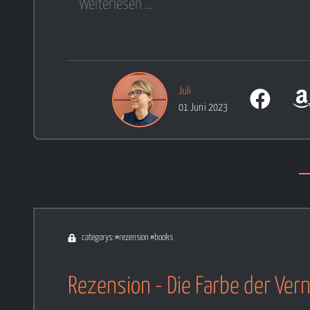
Weiterlesen ...
Juli
01 Juni 2023
categorys: #rezension #books
Rezension - Die Farbe der Ver