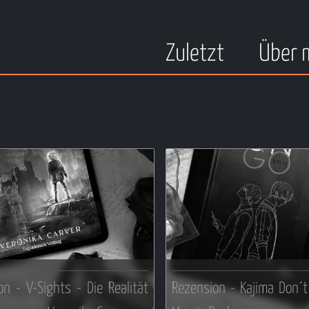
Zuletzt
Über 
on - V-Sights - Die Realität
Rezension - Kajima Don´t 