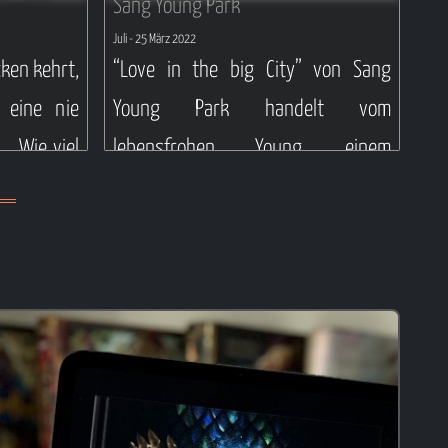
Sang Young Park
Juli
- 25 März 2022
ken kehrt,
“Love in the big City” von Sang
– eine nie
Young Park handelt vom
… Wie viel
lebensfrohen Young, einem
dich der
partyfreudigen jungen Mann, ab
tzen? Wenn
dem Moment seiner ersten Zeit
kehrt, ist
während des Studiums bis in seine
eine nie
30er Jahre.
… Wie viel
Weiterlesen ...
dich der
zen?